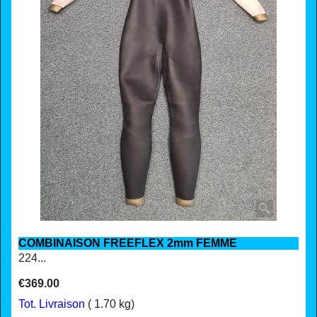
COMBINAISON FREEFLEX 2mm FEMME
224...
€
369.00
Tot. Livraison
1.70
kg