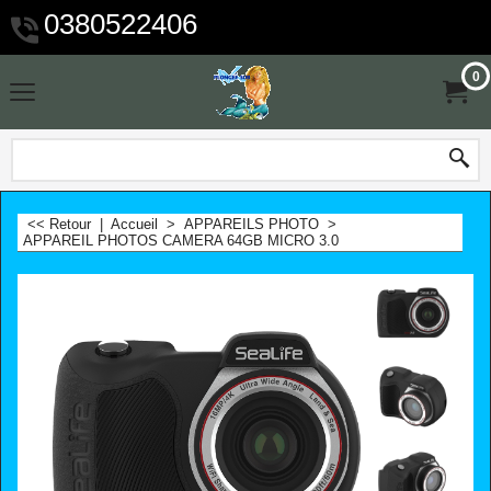
0380522406
0
<< Retour
|
Accueil
>
APPAREILS PHOTO
>
APPAREIL PHOTOS CAMERA 64GB MICRO 3.0