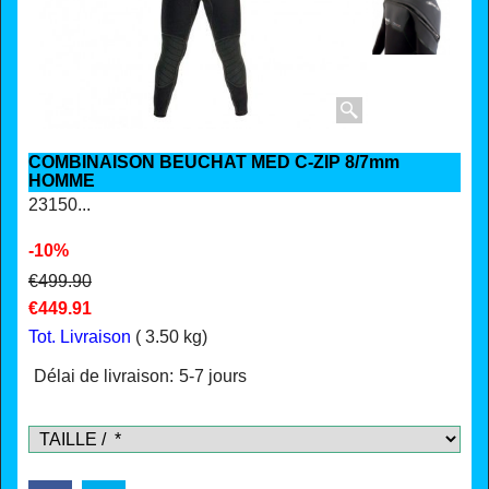
COMBINAISON BEUCHAT MED C-ZIP 8/7mm
HOMME
23150...
-10%
€
499.90
€
449.91
Tot. Livraison
3.50
kg
Délai de livraison:
5-7 jours