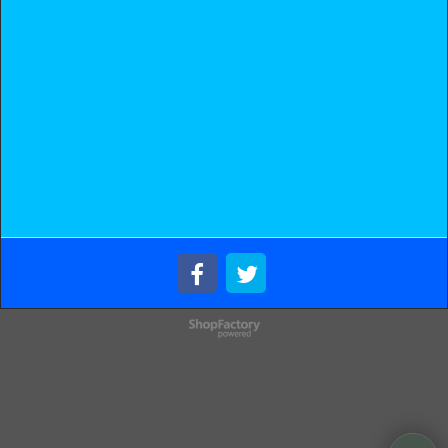
Boutique en ligne créés
avec le logiciel
eCommerce ShopFactory