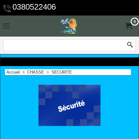
0380522406
0
Accueil
>
CHASSE
>
SECURITE